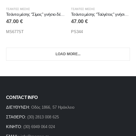
ΤΣΑΝΤΕΣ ΜΕΣΗΣ
ΤΣΑΝΤΕΣ ΜΕΣΗΣ
Τσάντα μέσης “Σίμος” γνήσιο δέρμα
Τσάντα μέσης “Ταϋγέτος” γνήσιο δέρμα
47.00
€
47.00
€
MS677ST
PS344
LOAD MORE...
CONTACT INFO
ΔΙΕΥΘΥΝΣΗ:
Οδός 1866, 57 Ηράκλειο
ΣΤΑΘΕΡΟ:
(30) 2813 008 625
ΚΙΝΗΤΟ:
(30) 6949 064 024