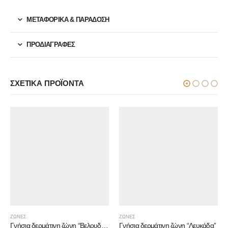
ΜΕΤΑΦΟΡΙΚΆ & ΠΑΡΆΔΟΣΗ
ΠΡΟΔΙΑΓΡΑΦΕΣ
ΣΧΕΤΙΚΆ ΠΡΟΪΌΝΤΑ
ΖΩΝΕΣ
ΖΩΝΕΣ
Γνήσια δερμάτινη ζώνη “Βελουδένια”
Γνήσια δερμάτινη ζώνη “Λευκάδα”