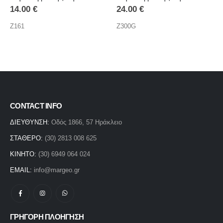
14.00
€
24.00
€
Z161
Z300G
CONTACT INFO
ΔΙΕΥΘΥΝΣΗ:
Οδός 1866, 57 Ηράκλειο
ΣΤΑΘΕΡΟ:
(30) 2813 008 625
ΚΙΝΗΤΟ:
(30) 6949 064 024
EMAIL:
info@margeo.gr
ΓΡΗΓΟΡΗ ΠΛΟΗΓΗΣΗ