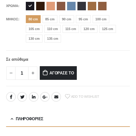
ΧΡΩΜΑ
ΜΗΚΟΣ
80 cm
85 cm
90 cm
95 cm
100 cm
105 cm
110 cm
115 cm
120 cm
125 cm
130 cm
135 cm
Σε απόθεμα
ΑΓΟΡΑΣΕ ΤΟ
ADD TO WISHLIST
ΠΛΗΡΟΦΟΡΙΕΣ