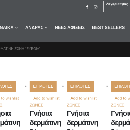
Λογαριασμός
ΝΑΙΚΑ
ΑΝΔΡΑΣ
ΝΕΕΣ ΑΦΙΞΕΙΣ
BEST SELLERS
ΡΜΆΤΙΝΗ ΖΏΝΗ “ΕΎΒΟΙΑ”
ΛΟΓΕΣ
ΕΠΙΛΟΓΕΣ
ΕΠΙΛΟΓΕΣ
ΕΠΙΛΟΓ
to wishlist
Add to wishlist
Add to wishlist
Add to w
Σ
ΖΩΝΕΣ
ΖΩΝΕΣ
ΖΩΝΕΣ
σια
Γνήσια
Γνήσια
Γνήσι
μάτινη
δερμάτινη
δερμάτινη
δερμά