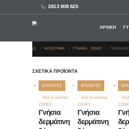
2813 008 625
ΑΡΧΙΚΗ
ΓΥ
ΚΑΤΆΣΤΗΜΑ
ΓΥΝΑΙΚΑ
,
ΖΩΝΕΣ
ΓΝΉΣΙΑ ΔΕ
ΣΧΕΤΙΚΆ ΠΡΟΪΌΝΤΑ
ΕΠΙΛΟΓΕΣ
ΕΠΙΛΟΓΕΣ
ΕΠΙ
Add to wishlist
Add to wishlist
Add 
ΖΩΝΕΣ
ΖΩΝΕΣ
ΖΩΝΕ
Γνήσια
Γνήσια
Γνή
δερμάτινη
δερμάτινη
δερ