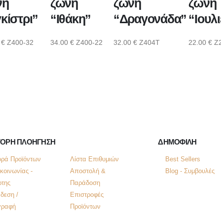
νη
ζώνη
ζώνη
ζώνη
κίστρι”
“Ιθάκη”
“Δραγονάδα”
“Ιουλι
0
€
Z400-32
34.00
€
Z400-22
32.00
€
Z404Τ
22.00
€
Z
ΓΟΡΗ ΠΛΟΗΓΗΣΗ
ΔΗΜΟΦΙΛΗ
ρά Προϊόντων
Λίστα Επιθυμιών
Best Sellers
κοινωνίας -
Αποστολή &
Blog - Συμβουλές
της
Παράδοση
δεση /
Επιστροφές
γραφή
Προϊόντων