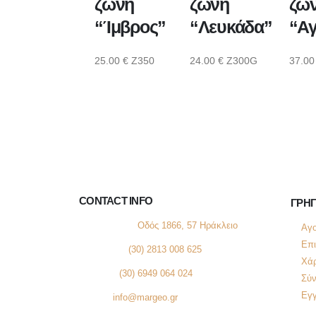
ζώνη
ζώνη
ζώ
“Ίμβρος”
“Λευκάδα”
“Αγ
25.00
€
Z350
24.00
€
Z300G
37.0
CONTACT INFO
ΓΡΗ
ΔΙΕΥΘΥΝΣΗ:
Οδός 1866, 57 Ηράκλειο
Αγο
Επι
ΣΤΑΘΕΡΟ:
(30) 2813 008 625
Χάρ
ΚΙΝΗΤΟ:
(30) 6949 064 024
Σύν
Εγ
EMAIL:
info@margeo.gr