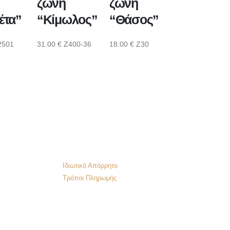
ζώνη
ζώνη
έτα”
“Κίμωλος”
“Θάσος”
2501
31.00
€
Z400-36
18.00
€
Z30
Ιδιωτικό Απόρρητο
Τρόποι Πληρωμής