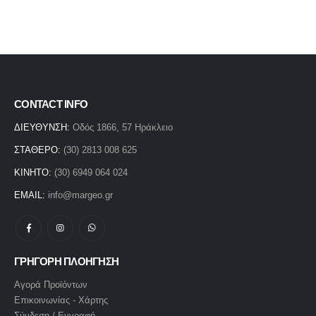
CONTACT INFO
ΔΙΕΥΘΥΝΣΗ:
Οδός 1866, 57 Ηράκλειο
ΣΤΑΘΕΡΟ:
(30) 2813 008 625
ΚΙΝΗΤΟ:
(30) 6949 064 024
EMAIL:
info@margeo.gr
ΓΡΗΓΟΡΗ ΠΛΟΗΓΗΣΗ
Αγορά Προϊόντων
Επικοινωνίας - Χάρτης
Σύνδεση / Εγγραφή