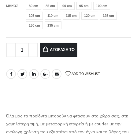
ΜΗΚΟΣ
80 cm
85 cm
90 cm
95 cm
100 cm
105 cm
110 cm
115 cm
120 cm
125 cm
130 cm
135 cm
ΑΓΟΡΑΣΕ ΤΟ
ADD TO WISHLIST
Όλα μας τα προϊόντα μπορούν να φτάσουν στο χώρο σας, στη
χαμηλότερη τιμή, με μεταφορική εταιρεία ή με courier με την
ανάλογη χρέωση που εξαρτάται από τον όγκο και το βάρος του