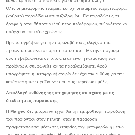
κάθε περίπτωση αποστολής για οποιοδήποτε λόγο.
Όλες οι μεταφορικές εταιρείες και όχι οι εταιρείες ταχυμεταφοράς
(κούριερ) παραδίδουν επί πεζοδρομίου. Για παραδώσεις σε
όροφο ή οπουδήποτε αλλού πέρα πεζοδρομίου, πιθανότατα να
υπάρξουν επιπλέον χρεώσεις.
Πριν υπογράψετε για την παραλαβή τους, έλεγξε ότι τα
προϊόντα σας είναι σε άριστη κατάσταση. Με την υπογραφή
σας επιβεβαιώνεται ότι όποια κι αν είναι η κατάσταση των
προϊόντων, συμφωνείτε και τα παραλαμβάνετε. Αφού
υπογράψετε, η μεταφορική εταιρία δεν έχει πια ευθύνη για την
κατάσταση των προϊόντων που σας παρέδωσε μόλις.
Απαλλαγή ευθύνης της επιχείρησης σε σχέση με τις
διευθετήσεις παράδοσης
Η
Margeo
δεν μπορεί να εγγυηθεί την εμπρόθεσμη παράδοση
των προϊόντων στον πελάτη, όταν η παράδοση
πραγματοποιείται μέσω της εταιρείας ταχυμεταφορών ή μέσω
της μεταφορικής εταιρείας. Η προθεσμία εντός της οποίας η