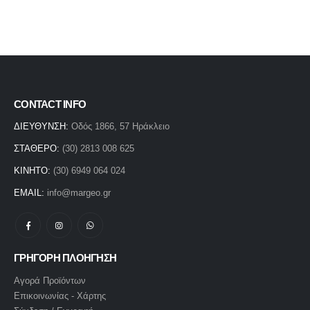
CONTACT INFO
ΔΙΕΥΘΥΝΣΗ:
Οδός 1866, 57 Ηράκλειο
ΣΤΑΘΕΡΟ:
(30) 2813 008 625
ΚΙΝΗΤΟ:
(30) 6949 064 024
EMAIL:
info@margeo.gr
ΓΡΗΓΟΡΗ ΠΛΟΗΓΗΣΗ
Αγορά Προϊόντων
Επικοινωνίας - Χάρτης