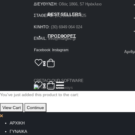
ΔΙΕΥΘΥΝΣΗ:
Οδός 1866, 57 Ηράκλειο
BEST SELLERS
ΣΤΑΘΕΡΟ:
(30) 2813 008 625
ΚΙΝΗΤΟ:
(30) 6949 064 024
ΠΡΟΣΦΟΡΕΣ
EMAIL:
info@margeo.gr
Facebook
Instagram
Αριθ
0
CRETACLOUD SOFTWARE
0
You've just added this product to the cart:
View Cart
Continue
ΑΡΧΙΚΗ
ΓΥΝΑΙΚΑ