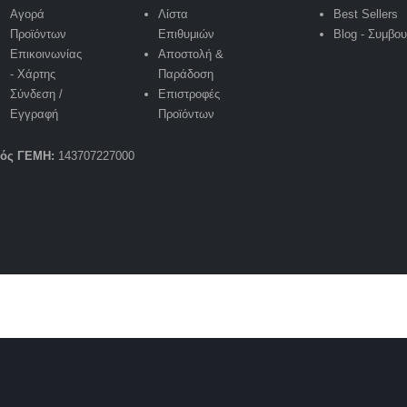
Αγορά
Λίστα
Best Sellers
Προϊόντων
Επιθυμιών
Blog - Συμβο
Επικοινωνίας
Αποστολή &
- Χάρτης
Παράδοση
Σύνδεση /
Επιστροφές
Εγγραφή
Προϊόντων
μός ΓΕΜΗ:
143707227000