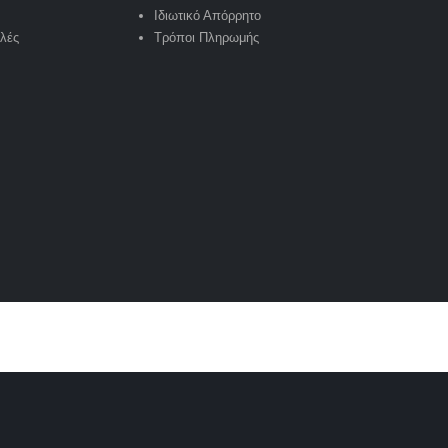
Ιδιωτικό Απόρρητο
υλές
Τρόποι Πληρωμής