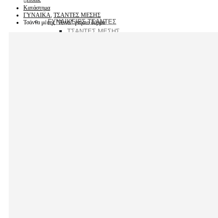
Κατάστημα
ΓΥΝΑΙΚΑ
,
ΤΣΑΝΤΕΣ ΜΕΣΗΣ
ΓΥΝΑΙΚΕΙΕΣ ΤΣΑΝΤΕΣ
Τσάντα μέσης “Άννα” γνήσιο δέρμα
ΤΣΑΝΤΕΣ ΜΕΣΗΣ
ΤΣΑΝΤΕΣ ΤΑΞΙΔΙΟΥ
ΤΣΑΝΤΕΣ ΧΙΑΣΤΙ
ΤΣΑΝΤΕΣ ΩΜΟΥ
ΧΑΡΤΟΦΥΛΑΚΕΣ
ΔΗΜΟΦΙΛΗ
ΣΑΚΙΔΙΑ ΠΛΑΤΗΣ
ΠΟΡΤΟΦΟΛΙΑ
ΖΩΝΕΣ
ΝΕΕΣ ΑΦΙΞΕΙΣ
ΑΝΔΡΑΣ
ΑΝΔΡΙΚΕΣ ΤΣΑΝΤΕΣ
ΤΣΑΝΤΕΣ ΜΕΣΗΣ
ΤΣΑΝΤΕΣ ΤΑΞΙΔΙΟΥ
ΤΣΑΝΤΕΣ ΧΙΑΣΤΙ