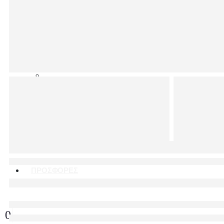
ΤΣΑΝΤΕΣ ΩΜΟΥ
ΧΑΡΤΟΦΥΛΑΚΕΣ
ΔΗΜΟΦΙΛΗ
ΣΑΚΙΔΙΑ ΠΛΑΤΗΣ
ΖΩΝΕΣ
ΝΕΕΣ ΑΦΙΞΕΙΣ
ΝΕΕΣ ΑΦΙΞΕΙΣ
BEST SELLERS
ΠΡΟΣΦΟΡΕΣ
0