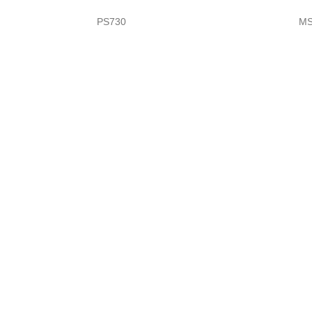
PS730
MS