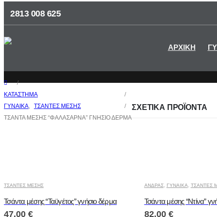
2813 008 625
ΑΡΧΙΚΗ
ΓΥ
ΚΑΤΆΣΤΗΜΑ
ΓΥΝΑΙΚΑ
,
ΤΣΑΝΤΕΣ ΜΕΣΗΣ
ΣΧΕΤΙΚΆ ΠΡΟΪΌΝΤΑ
ΤΣΆΝΤΑ ΜΈΣΗΣ “ΦΑΛΆΣΑΡΝΑ” ΓΝΉΣΙΟ ΔΈΡΜΑ
ΤΣΑΝΤΕΣ ΜΕΣΗΣ
ΑΝΔΡΑΣ
,
ΓΥΝΑΙΚΑ
,
ΤΣΑΝΤΕΣ 
Τσάντα μέσης “Ταϋγέτος” γνήσιο δέρμα
Τσάντα μέσης “Ντίνα” γν
47.00
€
82.00
€