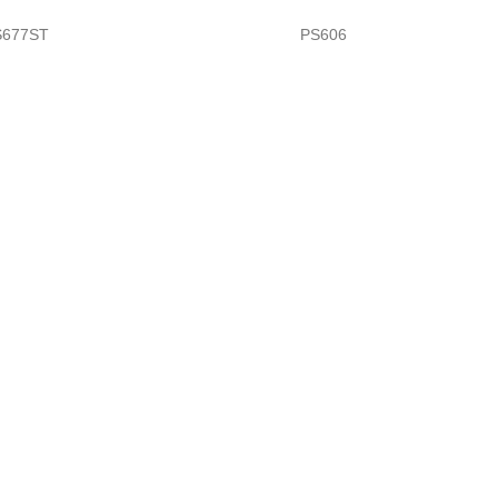
677ST
PS606