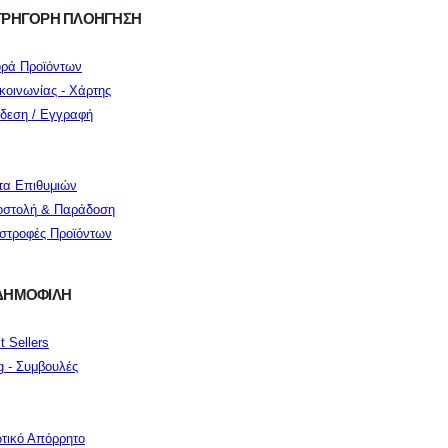
ΓΡΗΓΟΡΗ ΠΛΟΗΓΗΣΗ
ρά Προϊόντων
κοινωνίας - Χάρτης
δεση / Εγγραφή
τα Επιθυμιών
στολή & Παράδοση
στροφές Προϊόντων
ΔΗΜΟΦΙΛΗ
t Sellers
g - Συμβουλές
ωτικό Απόρρητο