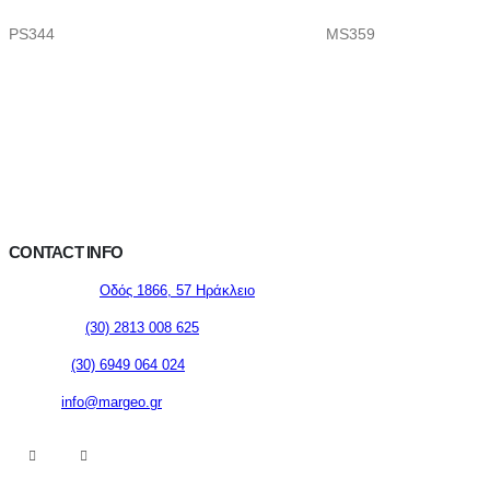
PS344
MS359
CONTACT INFO
ΔΙΕΥΘΥΝΣΗ:
Οδός 1866, 57 Ηράκλειο
ΣΤΑΘΕΡΟ:
(30) 2813 008 625
ΚΙΝΗΤΟ:
(30) 6949 064 024
EMAIL:
info@margeo.gr