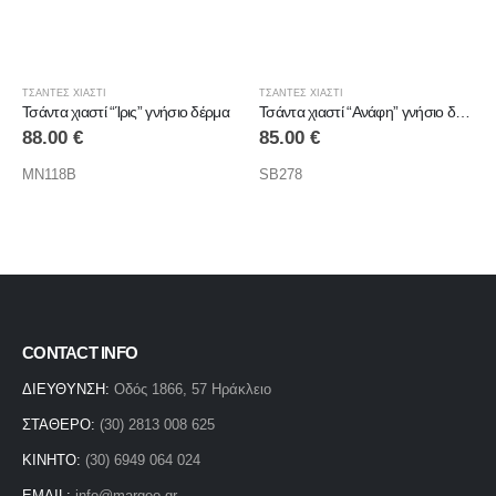
ΤΣΑΝΤΕΣ ΧΙΑΣΤΙ
ΤΣΑΝΤΕΣ ΧΙΑΣΤΙ
Τσάντα χιαστί “Ίρις” γνήσιο δέρμα
Τσάντα χιαστί “Ανάφη” γνήσιο δέρμα
88.00
€
85.00
€
MN118B
SB278
CONTACT INFO
ΔΙΕΥΘΥΝΣΗ:
Οδός 1866, 57 Ηράκλειο
ΣΤΑΘΕΡΟ:
(30) 2813 008 625
ΚΙΝΗΤΟ:
(30) 6949 064 024
EMAIL:
info@margeo.gr