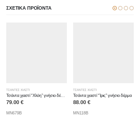
ΣΧΕΤΙΚΆ ΠΡΟΪΌΝΤΑ
ΤΣΑΝΤΕΣ ΧΙΑΣΤΙ
ΤΣΑΝΤΕΣ ΧΙΑΣΤΙ
Τσάντα χιαστί “Χλόη” γνήσιο δέρμα
Τσάντα χιαστί “Ίρις” γνήσιο δέρμα
88.00
€
79.00
€
MN118B
MB168