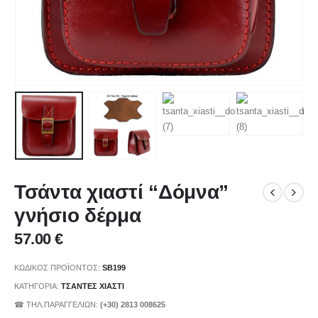
Τσάντα χιαστί “Δόμνα”
γνήσιο δέρμα
57.00
€
ΚΩΔΙΚΌΣ ΠΡΟΪΌΝΤΟΣ:
SB199
ΚΑΤΗΓΟΡΊΑ:
ΤΣΑΝΤΕΣ ΧΙΑΣΤΙ
☎ ΤΗΛ.ΠΑΡΑΓΓΕΛΙΩΝ:
(+30) 2813 008625