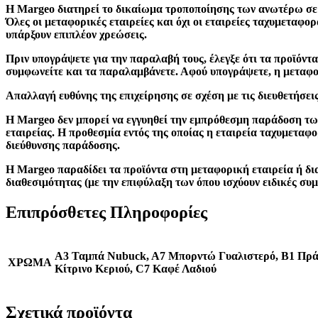
Η
Margeo
διατηρεί το δικαίωμα τροποποίησης των ανωτέρω σε 
Όλες οι μεταφορικές εταιρείες και όχι οι εταιρείες ταχυμεταφ
υπάρξουν επιπλέον χρεώσεις.
Πριν υπογράψετε για την παραλαβή τους, έλεγξε ότι τα προϊόντ
συμφωνείτε και τα παραλαμβάνετε. Αφού υπογράψετε, η μεταφορ
Απαλλαγή ευθύνης της επιχείρησης σε σχέση με τις διευθετήσε
Η
Margeo
δεν μπορεί να εγγυηθεί την εμπρόθεσμη παράδοση τω
εταιρείας. Η προθεσμία εντός της οποίας η εταιρεία ταχυμεταφ
διεύθυνσης παράδοσης.
Η
Margeo
παραδίδει τα προϊόντα στη μεταφορική εταιρεία ή δι
διαθεσιμότητας (με την επιφύλαξη των όπου ισχύουν ειδικές συμ
Επιπρόσθετες Πληροφορίες
A3 Ταμπά Nubuck, A7 Μπορντώ Γυαλιστερό, B1 Πράσ
ΧΡΩΜΑ
Κίτρινο Κεριού, C7 Καφέ Λαδιού
Σχετικά προϊόντα