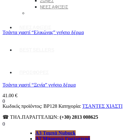
ΖΩΝΕΣ
ΝΕΕΣ ΑΦΙΞΕΙΣ
ΝΕΕΣ ΑΦΙΞΕΙΣ
Τσάντα χιαστί “Ελικώνας” γνήσιο δέρμα
BEST SELLERS
ΠΡΟΣΦΟΡΕΣ
Τσάντα χιαστί “Ξενία” γνήσιο δέρμα
41.00
€
0
Κωδικός προϊόντος:
BP128
Κατηγορία:
ΤΣΑΝΤΕΣ ΧΙΑΣΤΙ
☎ ΤΗΛ.ΠΑΡΑΓΓΕΛΙΩΝ:
(+30) 2813 008625
0
A3 Ταμπά Nubuck
A7 Μπορντώ Γυαλιστερό