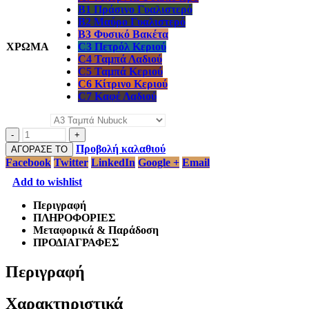
B1 Πράσινο Γυαλιστερό
B2 Μαύρο Γυαλιστερό
B3 Φυσικό Βακέτα
ΧΡΩΜΑ
C3 Πετρόλ Κεριού
C4 Ταμπά Λαδιού
C5 Ταμπά Κεριού
C6 Κίτρινο Κεριού
C7 Καφέ Λαδιού
-
+
Προβολή καλαθιού
ΑΓΟΡΑΣΕ ΤΟ
Facebook
Twitter
LinkedIn
Google +
Email
Add to wishlist
Περιγραφή
ΠΛΗΡΟΦΟΡΙΕΣ
Μεταφορικά & Παράδοση
ΠΡΟΔΙΑΓΡΑΦΕΣ
Περιγραφή
Χαρακτηριστικά