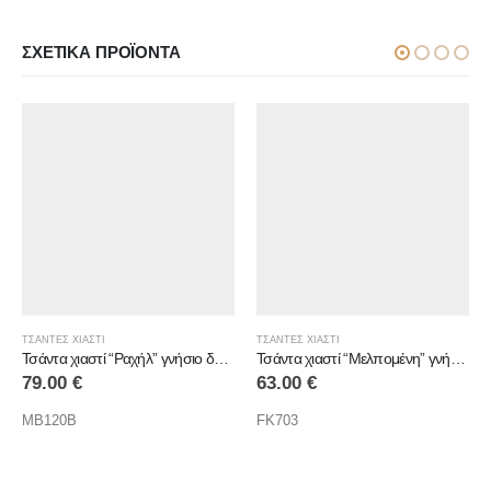
ΣΧΕΤΙΚΆ ΠΡΟΪΌΝΤΑ
ΤΣΑΝΤΕΣ ΧΙΑΣΤΙ
ΤΣΑΝΤΕΣ ΧΙΑΣΤΙ
Τσάντα χιαστί “Ραχήλ” γνήσιο δέρμα
Τσάντα χιαστί “Μελπομένη” γνήσιο δέρμα
79.00
€
63.00
€
MB120B
FK703