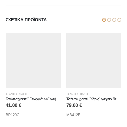
ΣΧΕΤΙΚΆ ΠΡΟΪΌΝΤΑ
ΤΣΑΝΤΕΣ ΧΙΑΣΤΙ
ΤΣΑΝΤΕΣ ΧΙΑΣΤΙ
Τσάντα χιαστί “Γεωργιάννα” γνήσιο δέρμα
Τσάντα χιαστί “Χάρις” γνήσιο δέρμα
41.00
€
79.00
€
BP129C
MB412E