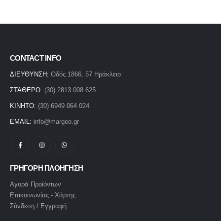
CONTACT INFO
ΔΙΕΥΘΥΝΣΗ:
Οδός 1866, 57 Ηράκλειο
ΣΤΑΘΕΡΟ:
(30) 2813 008 625
ΚΙΝΗΤΟ:
(30) 6949 064 024
EMAIL:
info@margeo.gr
ΓΡΗΓΟΡΗ ΠΛΟΗΓΗΣΗ
Αγορά Προϊόντων
Επικοινωνίας - Χάρτης
Σύνδεση / Εγγραφή