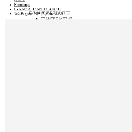
Κατάστημα
ΓΥΝΑΙΚΑ
,
ΤΣΑΝΤΕΣ ΧΙΑΣΤΙ
ΓΥΝΑΙΚΕΙΕΣ ΤΣΑΝΤΕΣ
Τσάντα χιαστί “Ιόλη” γνήσιο δέρμα
ΤΣΑΝΤΕΣ ΜΕΣΗΣ
ΤΣΑΝΤΕΣ ΤΑΞΙΔΙΟΥ
ΤΣΑΝΤΕΣ ΧΙΑΣΤΙ
ΤΣΑΝΤΕΣ ΩΜΟΥ
ΧΑΡΤΟΦΥΛΑΚΕΣ
ΔΗΜΟΦΙΛΗ
ΣΑΚΙΔΙΑ ΠΛΑΤΗΣ
ΠΟΡΤΟΦΟΛΙΑ
ΖΩΝΕΣ
ΝΕΕΣ ΑΦΙΞΕΙΣ
ΑΝΔΡΑΣ
ΑΝΔΡΙΚΕΣ ΤΣΑΝΤΕΣ
ΤΣΑΝΤΕΣ ΜΕΣΗΣ
ΤΣΑΝΤΕΣ ΤΑΞΙΔΙΟΥ
ΤΣΑΝΤΕΣ ΧΙΑΣΤΙ