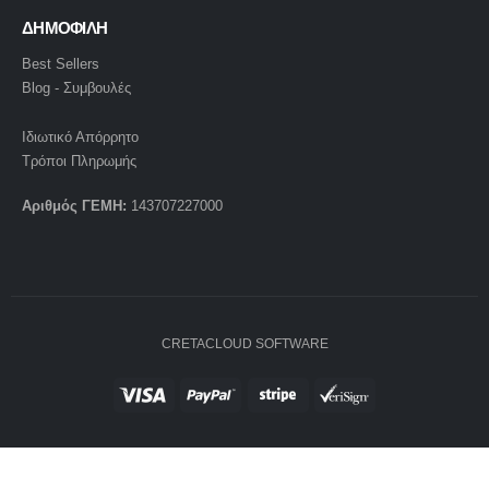
ΔΗΜΟΦΙΛΗ
Best Sellers
Blog - Συμβουλές
Ιδιωτικό Απόρρητο
Τρόποι Πληρωμής
Αριθμός ΓΕΜΗ:
143707227000
CRETACLOUD SOFTWARE