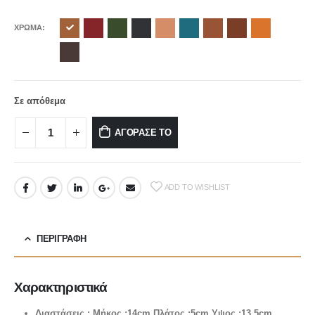
ΧΡΩΜΑ
Σε απόθεμα
ΑΓΟΡΑΣΕ ΤΟ
ADD TO WISHLIST
ΠΕΡΙΓΡΑΦΉ
Χαρακτηριστικά
Διαστάσεις : Μήκος :14cm Πλάτος :5cm Υψος :13,5cm