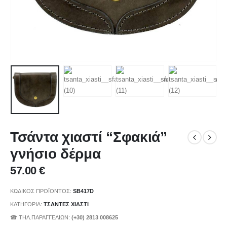
Τσάντα χιαστί “Σφακιά”
γνήσιο δέρμα
57.00
€
ΚΩΔΙΚΌΣ ΠΡΟΪΌΝΤΟΣ:
SB417D
ΚΑΤΗΓΟΡΊΑ:
ΤΣΑΝΤΕΣ ΧΙΑΣΤΙ
☎ ΤΗΛ.ΠΑΡΑΓΓΕΛΙΩΝ:
(+30) 2813 008625