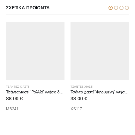
ΣΧΕΤΙΚΆ ΠΡΟΪΌΝΤΑ
ΤΣΑΝΤΕΣ ΧΙΑΣΤΙ
ΤΣΑΝΤΕΣ ΧΙΑΣΤΙ
Τσάντα χιαστί “Ραλλία” γνήσιο δέρμα
Τσάντα χιαστί “Φιλουμένη” γνήσιο δέρμα
Τσάντα χιαστί “Νιόβη” γνήσ
38.00
€
110.00
€
XS117
LB444