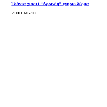
Τσάντα χιαστί “Αρσινόη” γνήσιο δέρμα
79.00
€
MB700