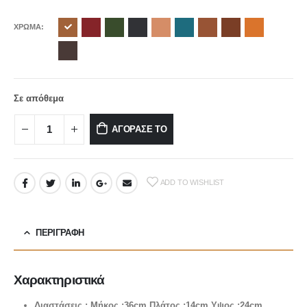
ΧΡΩΜΑ
Σε απόθεμα
ΑΓΟΡΑΣΕ ΤΟ
ADD TO WISHLIST
ΠΕΡΙΓΡΑΦΉ
Χαρακτηριστικά
Διαστάσεις : Μήκος :36cm Πλάτος :14cm Υψος :24cm