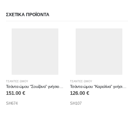
ΣΧΕΤΙΚΆ ΠΡΟΪΌΝΤΑ
ΤΣΑΝΤΕΣ ΩΜΟΥ
ΤΣΑΝΤΕΣ ΩΜΟΥ
Τσάντα ώμου “Σουζάνα” γνήσιο δέρμα
Τσάντα ώμου “Καρολίνα” γνήσιο δέρμα
151.00
€
126.00
€
SH674
SH107