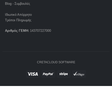
Blog - Συμβουλές
Ιδιωτικό Απόρρητο
Τρόποι Πληρωμής
Αριθμός ΓΕΜΗ:
143707227000
CRETACLOUD SOFTWARE