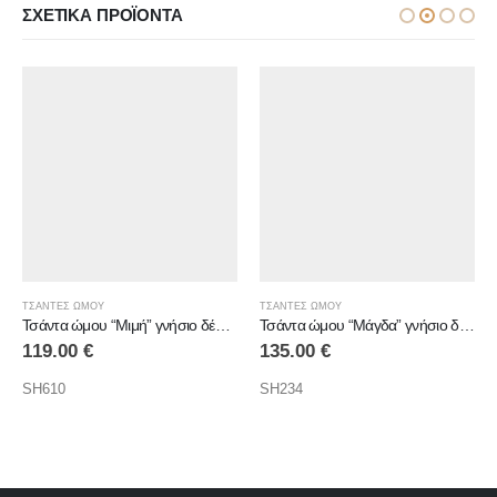
ΣΧΕΤΙΚΆ ΠΡΟΪΌΝΤΑ
ΤΣΑΝΤΕΣ ΩΜΟΥ
ΤΣΑΝΤΕΣ ΩΜΟΥ
Τσάντα ώμου “Μιμή” γνήσιο δέρμα
Τσάντα ώμου “Μάγδα” γνήσιο δέρμα
119.00
€
135.00
€
SH610
SH234