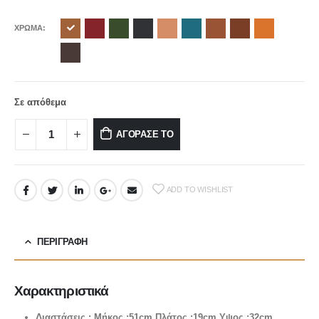
ΧΡΩΜΑ
Σε απόθεμα
ΑΓΟΡΑΣΕ ΤΟ
ADD TO WISHLIST
ΠΕΡΙΓΡΑΦΉ
Χαρακτηριστικά
Διαστάσεις : Μήκος :51cm Πλάτος :19cm Υψος :32cm