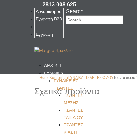
2813 008 625
Search
Λογαριασμός
Εγγραφή B2B
Εγγραφή
ΑΡΧΙΚΗ
ΓΥΝΑΙΚΑ
Home
Κατάστημα
ΓΥΝΑΙΚΑ
,
ΤΣΑΝΤΕΣ ΩΜΟΥ
Τσάντα ώμου 
ΓΥΝΑΙΚΕΙΕΣ
ΤΣΑΝΤΕΣ
Σχετικά προϊόντα
ΤΣΑΝΤΕΣ
ΜΕΣΗΣ
ΤΣΑΝΤΕΣ
ΤΑΞΙΔΙΟΥ
ΤΣΑΝΤΕΣ
ΧΙΑΣΤΙ