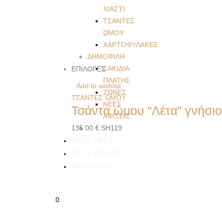
ΧΙΑΣΤΙ
ΤΣΑΝΤΕΣ
ΩΜΟΥ
ΧΑΡΤΟΦΥΛΑΚΕΣ
ΔΗΜΟΦΙΛΗ
ΣΑΚΙΔΙΑ
ΕΠΙΛΟΓΕΣ
ΠΛΑΤΗΣ
Add to wishlist
ΖΩΝΕΣ
ΤΣΑΝΤΕΣ ΩΜΟΥ
ΝΕΕΣ
Τσάντα ώμου “Λέτα” γνήσι
ΑΦΙΞΕΙΣ
135.00
€
SH119
ΝΕΕΣ ΑΦΙΞΕΙΣ
BEST SELLERS
ΠΡΟΣΦΟΡΕΣ
0