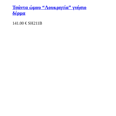
Τσάντα ώμου “Λουκρητία” γνήσιο
δέρμα
141.00
€
SH211B