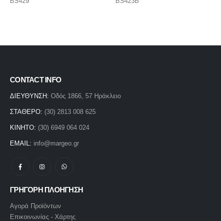
BS423B
BS142B
CONTACT INFO
ΔΙΕΥΘΥΝΣΗ:
Οδός 1866, 57 Ηράκλειο
ΣΤΑΘΕΡΟ:
(30) 2813 008 625
ΚΙΝΗΤΟ:
(30) 6949 064 024
EMAIL:
info@margeo.gr
ΓΡΗΓΟΡΗ ΠΛΟΗΓΗΣΗ
Αγορά Προϊόντων
Επικοινωνίας - Χάρτης