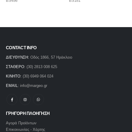
BS181
BSB423
CONTACT INFO
ΔΙΕΥΘΥΝΣΗ:
Οδός 1866, 57 Ηράκλειο
ΣΤΑΘΕΡΟ:
(30) 2813 008 625
ΚΙΝΗΤΟ:
(30) 6949 064 024
EMAIL:
info@margeo.gr
ΓΡΗΓΟΡΗ ΠΛΟΗΓΗΣΗ
Αγορά Προϊόντων
Επικοινωνίας - Χάρτης