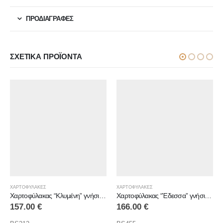
ΠΡΟΔΙΑΓΡΑΦΕΣ
ΣΧΕΤΙΚΆ ΠΡΟΪΌΝΤΑ
ΧΑΡΤΟΦΥΛΑΚΕΣ
ΧΑΡΤΟΦΥΛΑΚΕΣ
Χαρτοφύλακας “Κλυμένη” γνήσιο δέρμα
Χαρτοφύλακας “Έδεσσα” γνήσιο δέρμα
Χαρτ
166.00
€
204.00
€