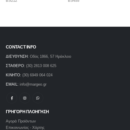
BS455
BSB458
CONTACT INFO
ΔΙΕΥΘΥΝΣΗ:
Οδός 1866, 57 Ηράκλειο
ΣΤΑΘΕΡΟ:
(30) 2813 008 625
ΚΙΝΗΤΟ:
(30) 6949 064 024
EMAIL:
info@margeo.gr
ΓΡΗΓΟΡΗ ΠΛΟΗΓΗΣΗ
Αγορά Προϊόντων
Επικοινωνίας - Χάρτης