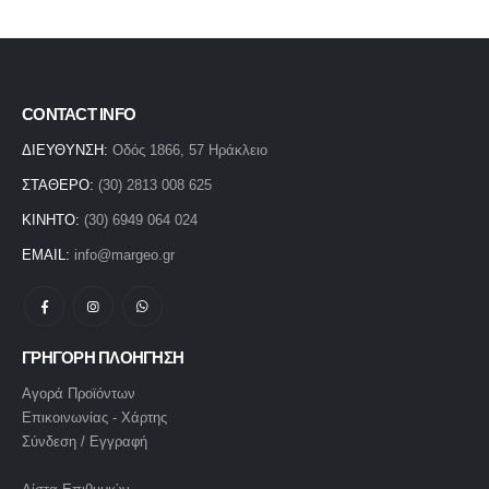
CONTACT INFO
ΔΙΕΥΘΥΝΣΗ:
Οδός 1866, 57 Ηράκλειο
ΣΤΑΘΕΡΟ:
(30) 2813 008 625
ΚΙΝΗΤΟ:
(30) 6949 064 024
EMAIL:
info@margeo.gr
ΓΡΗΓΟΡΗ ΠΛΟΗΓΗΣΗ
Αγορά Προϊόντων
Επικοινωνίας - Χάρτης
Σύνδεση / Εγγραφή